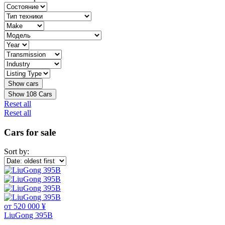
Show
108
Cars
Reset all
Reset all
Cars for sale
Sort by:
от 520 000 ¥
LiuGong 395B