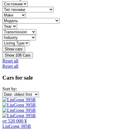
Show
108
Cars
Reset all
Reset all
Cars for sale
Sort by:
от 520 000 ¥
LiuGong 395B