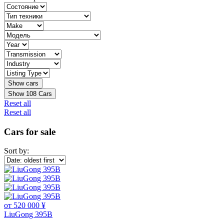
Show
108
Cars
Reset all
Reset all
Cars for sale
Sort by:
от 520 000 ¥
LiuGong 395B