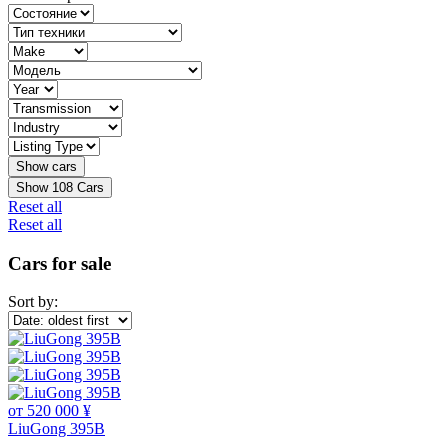
Show
108
Cars
Reset all
Reset all
Cars for sale
Sort by:
от 520 000 ¥
LiuGong 395B