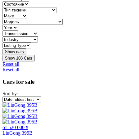
Show
108
Cars
Reset all
Reset all
Cars for sale
Sort by:
от 520 000 ¥
LiuGong 395B