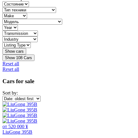
Show
108
Cars
Reset all
Reset all
Cars for sale
Sort by:
от 520 000 ¥
LiuGong 395B