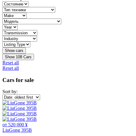
Show
108
Cars
Reset all
Reset all
Cars for sale
Sort by:
от 520 000 ¥
LiuGong 395B