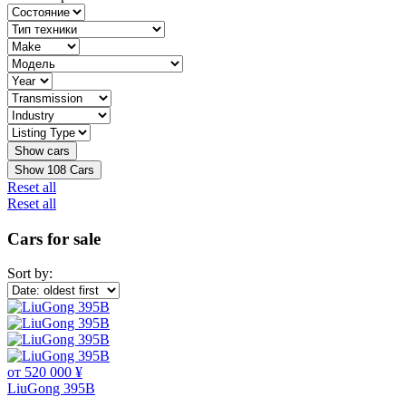
Show
108
Cars
Reset all
Reset all
Cars for sale
Sort by:
от 520 000 ¥
LiuGong 395B