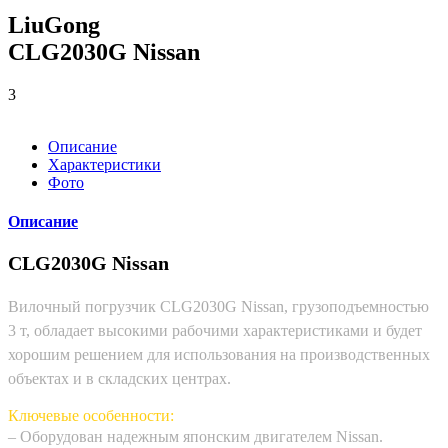
LiuGong
CLG2030G Nissan
3
Описание
Характеристики
Фото
Описание
CLG2030G Nissan
Вилочный погрузчик CLG2030G Nissan, грузоподъемностью
3 т, обладает высокими рабочими характеристиками и будет
хорошим решением для использования на производственных
объектах и в складских центрах.
Ключевые особенности:
– Оборудован надежным японским двигателем Nissan.