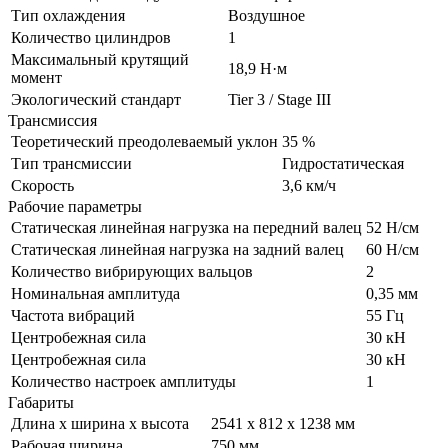
Тип охлаждения
Воздушное
Количество цилиндров
1
Максимальный крутящий
18,9 Н·м
момент
Экологический стандарт
Tier 3 / Stage III
Трансмиссия
Теоретический преодолеваемый уклон
35 %
Тип трансмиссии
Гидростатическая
Скорость
3,6 км/ч
Рабочие параметры
Статическая линейная нагрузка на передний валец
52 H/см
Статическая линейная нагрузка на задний валец
60 H/см
Количество вибрирующих вальцов
2
Номинальная амплитуда
0,35 мм
Частота вибраций
55 Гц
Центробежная сила
30 кН
Центробежная сила
30 кН
Количество настроек амплитуды
1
Габариты
Длина x ширина x высота
2541 x 812 x 1238 мм
Рабочая ширина
750 мм