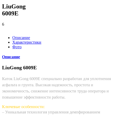
LiuGong
6009E
6
Описание
Характеристики
Фото
Описание
LiuGong 6009E
Каток LiuGong 6009E специально разработан для уплотнения
асфальта и грунта. Высокая надежность, простота и
экономичность, снижение интенсивности труда оператора и
повышение эффективности работы.
Ключевые особенности:
– Уникальная технология управления демпфированием