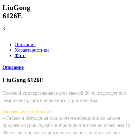
LiuGong
6126E
3
Описание
Характеристики
Фото
Описание
LiuGong 6126E
Тяжелый универсальный каток массой 26 тн, подходит для
ремонтных работ и дорожного строительства.
Ключевые особенности:
– Гибкая и безударная технология вибрационных катков
продлевает срок службы виброподшипников до более чем 10
000 часов, повышая производительность и снижая износ