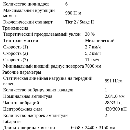
Количество цилиндров
6
Максимальный крутящий
980 Н·м
момент
Экологический стандарт
Tier 2 / Stage II
Трансмиссия
Теоретический преодолеваемый уклон
30 %
Тип трансмиссии
Механический
Скорость (1)
2,7 км/ч
Скорость (2)
5,2 км/ч
Скорость (3)
11 км/ч
Минимальный внеший радиус поворота
7000 мм
Рабочие параметры
Статическая линейная нагрузка на передний
591 H/см
валец
Количество вибрирующих вальцов
1
Номинальная амплитуда
2.0/1.0 мм
Частота вибраций
28/33 Гц
Центробежная сила
430/300 кН
Количество настроек амплитуды
2
Габариты
Длина x ширина x высота
6658 x 2440 x 3150 мм