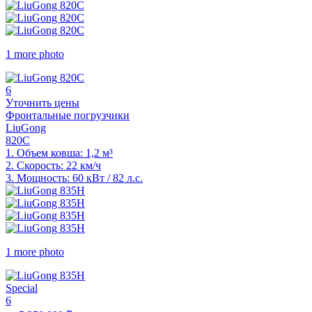
1 more photo
6
Уточнить цены
Фронтальные погрузчики
LiuGong
820C
1.
Объем ковша: 1,2 м³
2.
Скорость: 22 км/ч
3.
Мощность: 60 кВт / 82 л.с.
1 more photo
Special
6