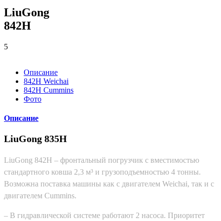
LiuGong
842H
5
Описание
842H Weichai
842H Cummins
Фото
Описание
LiuGong 835H
LiuGong 842H – фронтальный погрузчик с вместимостью
стандартного ковша 2,3 м³ и грузоподъемностью 4 тонны.
Возможна поставка машины как с двигателем Weichai, так и с
двигателем Cummins.
– В гидравлической системе работают 2 насоса. Приоритет