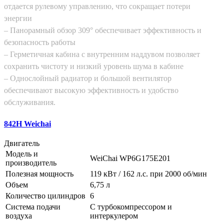
отдается рулевому управлению, что сокращает потери
энергии
– Панорамный обзор 309° обеспечивает эффективность и
безопасность работы
– Герметичная кабина с внутренним наддувом позволяет
сохранить чистоту и низкий уровень шума в кабине
– Однослойный радиатор и большой вентилятор
обеспечивают высокую эффективность и удобство
обслуживания.
842H Weichai
Двигатель
Модель и
WeiChai WP6G175E201
производитель
Полезная мощность
119 кВт / 162 л.с. при 2000 об/мин
Объем
6,75 л
Количество цилиндров
6
Система подачи
С турбокомпрессором и
воздуха
интеркулером