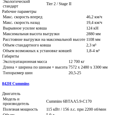
Экологический
Tier 2 / Stage II
стандарт
Рабочие параметры
Макс. скорость вперед
46,2 км/ч
Макс. скорость назад
19,4 км/ч
Вырывное усилие ковша
124 кН
Максимальная высота выгрузки
2880 мм
Расстояние выгрузки на максимальной высоте
1108 мм
Объем стандартного ковша
2,3 м³
Объем возможных к установке ковшей
1,8-4 м³
Габариты
Эксплуатационная масса
12 700 кг
Длина × ширина по шинам × высота
7572 x 2480 x 3300 мм
Типоразмер шин
20,5-25
842H Cummins
Двигатель
Модель и
Cummins 6BTAA5.9-C170
производитель
Полезная мощность
115 кВт / 156 л.с. при 2200 об/мин
Объем
5,9 л