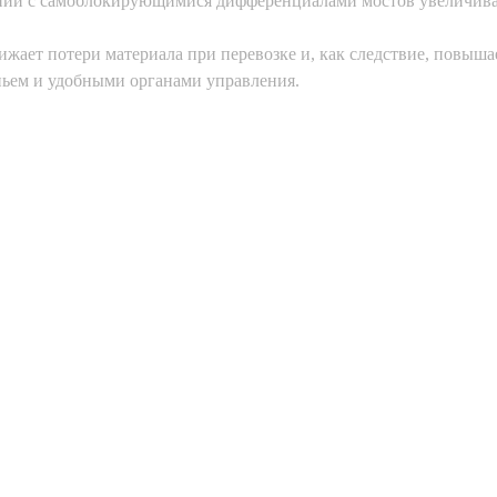
тании с самоблокирующимися дифференциалами мостов увеличива
ижает потери материала при перевозке и, как следствие, повыша
ньем и удобными органами управления.