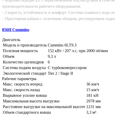
– Коробка передач ZF с переключением под нагрузкой в соче
производительность рабочего оборудования.
– Скорость, устойчивость и комфорт. Система плавного хода сн
– Просторная кабина с отличным обзором, регулируемым сиде
856H Cummins
Двигатель
Модель и производитель
Cummins 6LT9.3
Полезная мощность
152 кВт / 207 л.с. при 2000 об/мин
Объем
9,3 л
Количество цилиндров
6
Система подачи воздуха
С турбокомпрессором
Экологический стандарт
Tier 2 / Stage II
Рабочие параметры
Макс. скорость вперед
36 км/ч
Макс. скорость назад
15 км/ч
Вырывное усилие ковша
181 кН
Максимальная высота выгрузки
2978 мм
Расстояние выгрузки на максимальной высоте
1231 мм
Объем стандартного ковша
3,3 м³