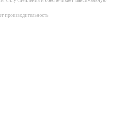
ет силу сцепления и обеспечивает максимальную
ет производительность.