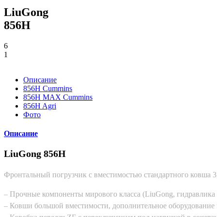
LiuGong
856H
6
1
Описание
856H Cummins
856H MAX Cummins
856H Agri
Фото
Описание
LiuGong 856H
Фронтальный погрузчик с вместимостью стандартного ковша 3,
– Прочные компоненты мирового класса (LiuGong, гидравлика 
– Ковши большой вместимости, дополнительное оборудование 