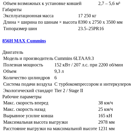
Объем возможных к установке ковшей
2,7 – 5,6 м³
Габариты
Эксплуатационная масса
17 250 кг
Длина × ширина по шинам × высота
8390 x 2750 x 3500 мм
Типоразмер шин
23.5–25PR16
856H MAX Cummins
Двигатель
Модель и производитель
Cummins 6LTAA9.3
Полезная мощность
152 кВт / 207 л.с. при 2200 об/мин
Объем
9,3 л
Количество цилиндров
6
Система подачи воздуха
С турбокомпрессором и интеркулеро
Экологический стандарт
Tier 2 / Stage II
Рабочие параметры
Макс. скорость вперед
38 км/ч
Макс. скорость назад
25 км/ч
Вырывное усилие ковша
165 кН
Максимальная высота выгрузки
2978 мм
Расстояние выгрузки на максимальной высоте
1231 мм