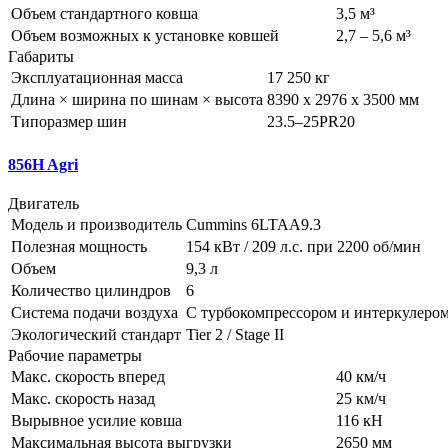
Объем стандартного ковша
3,5 м³
Объем возможных к установке ковшей
2,7 – 5,6 м³
Габариты
Эксплуатационная масса
17 250 кг
Длина × ширина по шинам × высота
8390 x 2976 x 3500 мм
Типоразмер шин
23.5–25PR20
856H Agri
Двигатель
Модель и производитель
Cummins 6LTAA9.3
Полезная мощность
154 кВт / 209 л.с. при 2200 об/мин
Объем
9,3 л
Количество цилиндров
6
Система подачи воздуха
С турбокомпрессором и интеркулеро
Экологический стандарт
Tier 2 / Stage II
Рабочие параметры
Макс. скорость вперед
40 км/ч
Макс. скорость назад
25 км/ч
Вырывное усилие ковша
116 кН
Максимальная высота выгрузки
2650 мм